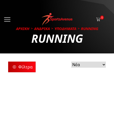
0
ΑΡΧΙΚΗ
ΑΝΔΡΙΚΑ
ΥΠΟΔΗΜΑΤΑ
RUNNING
RUNNING
Φίλτρα
ρίες
ς