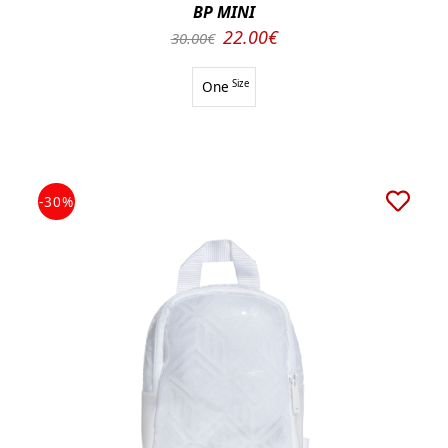
BP MINI
22.00€
30.00€
One
Size
-30%