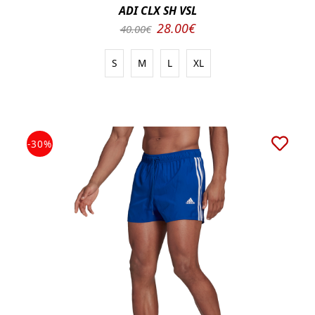
ADI CLX SH VSL
28.00€
40.00€
S
M
L
XL
-30%