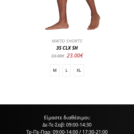
ΜΑΓΙΟ SHORTS
3S CLX SH
23.00€
33.00€
M
L
XL
Είμαστε διαθέσιμοι:
Δε-Τε-Σαβ: 09:00-14:30
Τρ-Πε-Παρ: 09:00-14:00 / 17:30-21:00