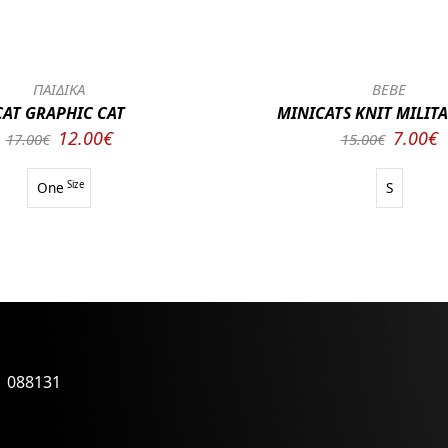
ΠΑΙΔΙΚΑ
BEBE
CAT GRAPHIC CAT
MINICATS KNIT MILIT
12.00€
7.00€
17.00€
15.00€
One
Size
S
1 088131