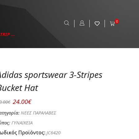
0
RIP ...
Adidas sportswear 3-Stripes
Bucket Hat
24.00€
0.00€
ατηγορία:
ΝΕΕΣ ΠΑΡΑΛΑΒΕΣ
ύπος:
ΓΥΝΑΙΚΕΙΑ
ωδικός Προϊόντος:
JC6420