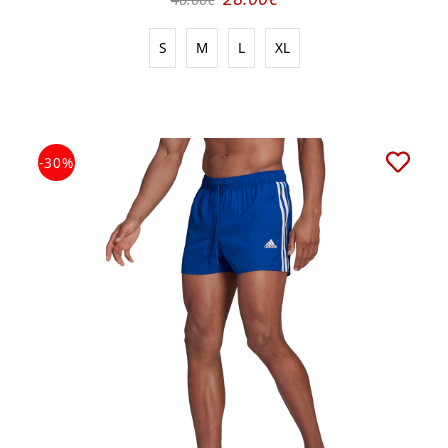
S
M
L
XL
-30%