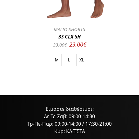
ΜΑΓΙΟ SHORTS
3S CLX SH
23.00€
33.00€
M
L
XL
Είμαστε διαθέσιμοι:
Δε-Τε-Σαβ: 09:00-14:30
Τρ-Πε-Παρ: 09:00-14:00 / 17:30-21:00
Κυρ: ΚΛΕΙΣΤΑ