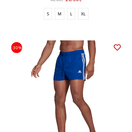
S
M
L
XL
-30%