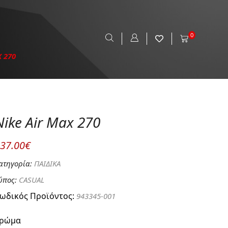
0
 270
Nike Air Max 270
37.00€
ατηγορία:
ΠΑΙΔΙΚΑ
ύπος:
CASUAL
ωδικός Προϊόντος:
943345-001
ρώμα