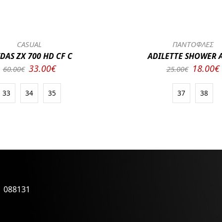
CASUAL
ΠΑΝΤΟΦΛΕΣ
DAS ZX 700 HD CF C
ADILETTE SHOWER A
33.00€
18.00€
60.00€
25.00€
33
34
35
37
38
1 088131