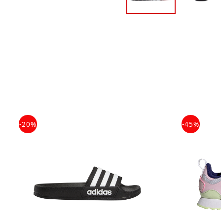
-20%
-45%