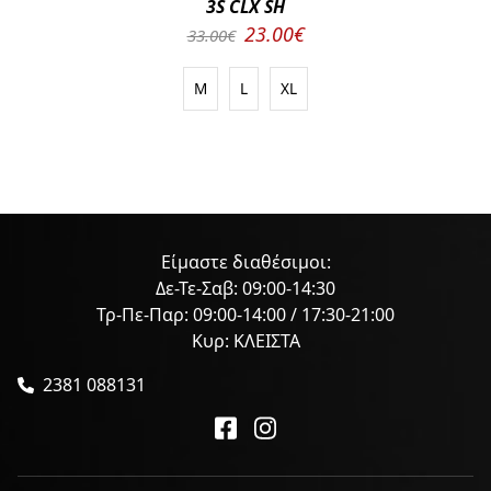
3S CLX SH
23.00€
33.00€
M
L
XL
Είμαστε διαθέσιμοι:
Δε-Τε-Σαβ: 09:00-14:30
Τρ-Πε-Παρ: 09:00-14:00 / 17:30-21:00
Κυρ: ΚΛΕΙΣΤΑ
2381 088131