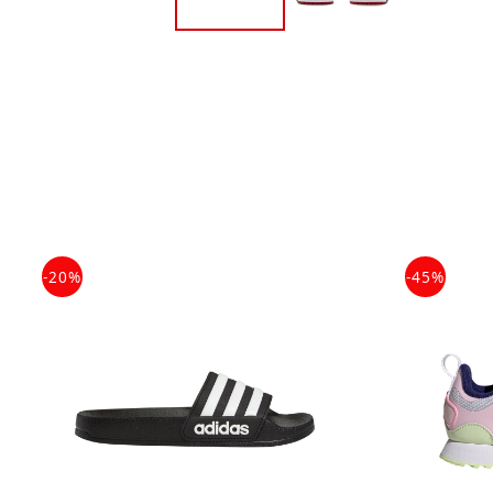
-20%
-45%