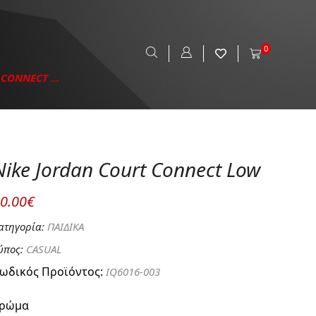
0
CONNECT ...
Nike Jordan Court Connect Low
0.00€
ατηγορία:
ΠΑΙΔΙΚΑ
ύπος:
CASUAL
ωδικός Προϊόντος:
IQ6016-003
ρώμα