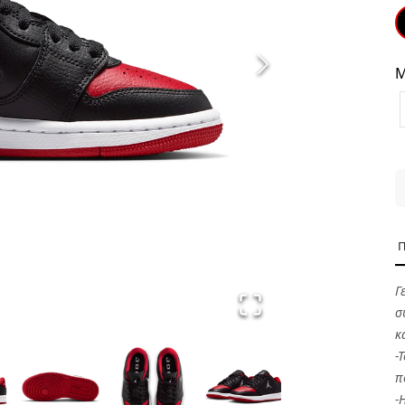
Μ
Γ
σ
κ
-
π
-