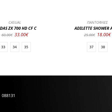
CASUAL
ΠΑΝΤΟΦΛΕΣ
DAS ZX 700 HD CF C
ADILETTE SHOWER A
33.00€
18.00€
60.00€
25.00€
33
34
35
37
38
1 088131