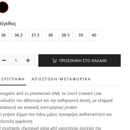
έγεθος
36
36.5
37.5
38
38.5
39
40
ΠΡΟΣΘΗΚΗ ΣΤΟ ΚΑΛΑΘΙ
ΠΕΡΙΓΡΑΦΗ
ΑΠΟΣΤΟΛΗ-ΜΕΤΑΦΟΡΙΚΑ
εννημένο από το μπασκετικό DNA, το Court Connect Low
υνδυάζει τον αθλητισμό και την καθημερινή άνεση, με ελαφριά
ατασκευή και κλασικές λεπτομέρειες Jordan
Το γνήσιο δέρμα στο πάνω μέρος προσφέρει ανθεκτικότητα και
ολυτελή εμφάνιση.
Η συμπαγής εξωτερική σόλα από καουτσούκ ενισχύει την