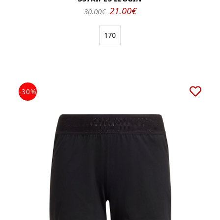
21.00€
30.00€
170
-30%