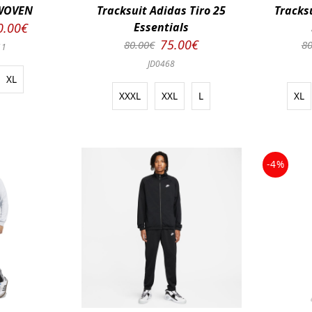
 WOVEN
Tracksuit Adidas Tiro 25
Tracksu
0.00€
Essentials
75.00€
80.00€
80
11
JD0468
XL
XXXL
XXL
L
XL
-4%