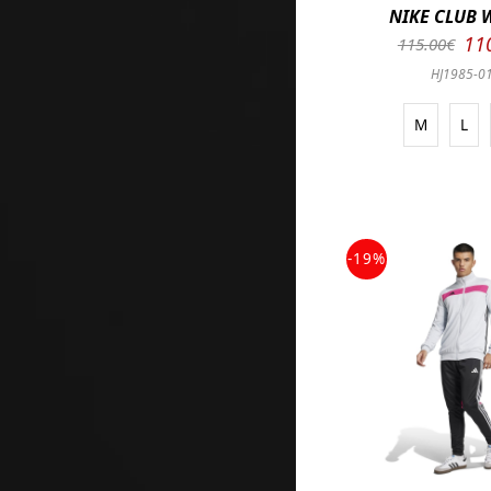
NIKE CLUB
11
115.00€
HJ1985-0
M
L
-19%