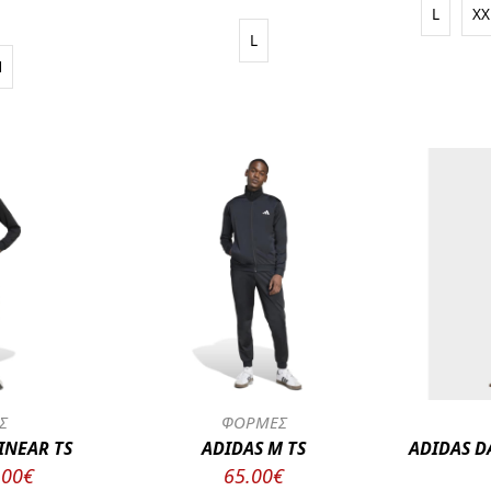
L
XX
L
M
Σ
ΦΟΡΜΕΣ
INEAR TS
ADIDAS M TS
ADIDAS D
.00€
65.00€