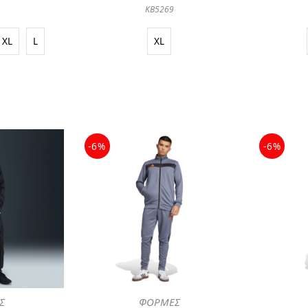
KB5269
XL
L
XL
-6%
-6%
Σ
ΦΟΡΜΕΣ