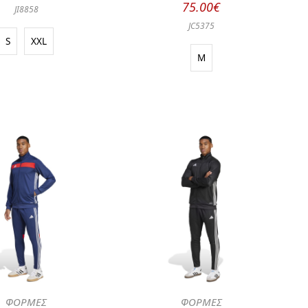
75.00€
JI8858
JC5375
S
XXL
M
ΦΟΡΜΕΣ
ΦΟΡΜΕΣ