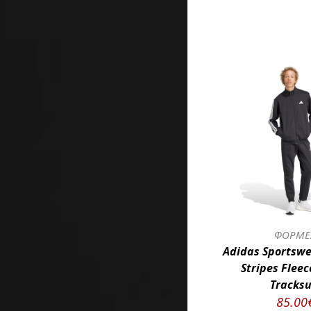
ΦΟΡΜΕ
Adidas Sportswe
Stripes Flee
Tracksu
85.00