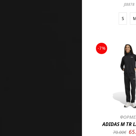
JI8878
S
-7%
ΦΟΡΜΕ
ADIDAS M TR L
65
70.00€