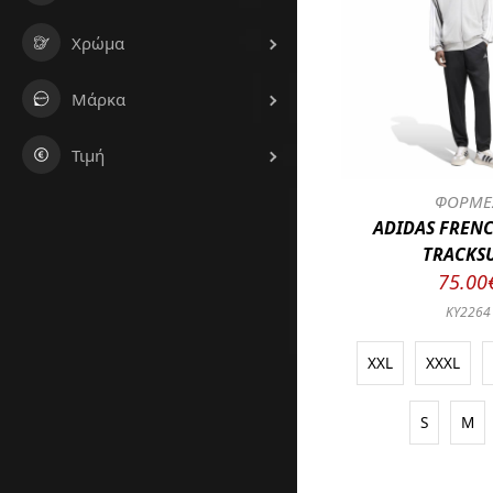
Χρώμα
Μάρκα
Τιμή
ΦΟΡΜΕ
ADIDAS FRENC
TRACKS
75.00
KY2264
XXL
XXXL
S
M