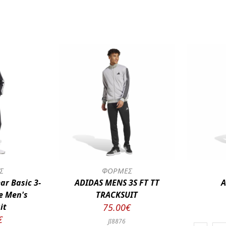
Σ
ΦΟΡΜΕΣ
ar Basic 3-
ADIDAS MENS 3S FT TT
A
ce Men's
TRACKSUIT
it
75.00€
€
JI8876