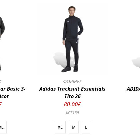
Σ
ΦΟΡΜΕΣ
ar Basic 3-
Adidas Tracksuit Essentials
ADIDA
icot
Tiro 26
€
80.00€
KC7139
XL
XL
M
L