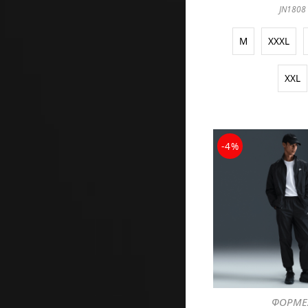
JN1808
M
XXXL
XXL
-4%
ΦΟΡΜΕ