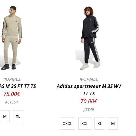
ΦΟΡΜΕΣ
ΦΟΡΜΕΣ
S M 3S FT TT TS
Adidas sportswear M 3S WV
75.00€
TT TS
70.00€
KC1364
JI8849
M
XL
XXXL
XXL
XL
M