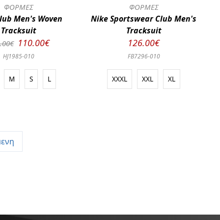
ΦΟΡΜΕΣ
ΦΟΡΜΕΣ
Club Men's Woven
Nike Sportswear Club Men's
Tracksuit
Tracksuit
110.00€
126.00€
.00€
HJ1985-010
FB7296-010
M
S
L
XXXL
XXL
XL
μενη