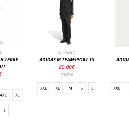
Σ
ΦΟΡΜΕΣ
H TERRY
ADIDAS M TEAMSPORT TS
ADIDA
UIT
80.00€
€
KH2736
XXL
XL
M
S
L
XXL
4XL
XL
L