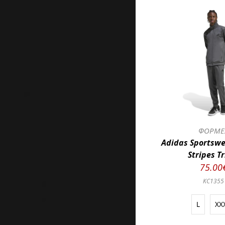
ΦΟΡΜΕ
Adidas Sportswe
Stripes Tr
75.00
KC1355
L
XX