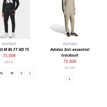
ΦΟΡΜΕΣ
ΦΟΡΜΕΣ
S M BL FT HD TS
Adidas 3str essential
75.00€
tracksuit
75.00€
JX5551
KC1358
XL
M
S
L
L