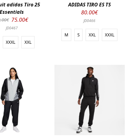
it adidas Tiro 25
ADIDAS TIRO ES TS
Essentials
80.00€
75.00€
.00€
JD0466
JD0467
M
S
XXL
XXXL
XXXL
XXL