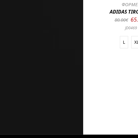
ΦΟΡΜΕ
ADIDAS TIRO
65
80.00€
JD0469
L
X