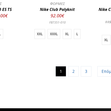
Σ
ΦΟΡΜΕΣ
 ES TS
Nike Club Polyknit
Nike 
.00€
92.00€
115
FB7351-010
L
XXL
XXXL
XL
L
XL
1
2
3
Επό