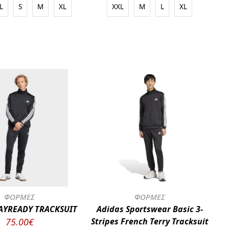
L
S
M
XL
XXL
M
L
XL
ΦΟΡΜΕΣ
ΦΟΡΜΕΣ
AYREADY TRACKSUIT
Adidas Sportswear Basic 3-
75.00€
Stripes French Terry Tracksuit