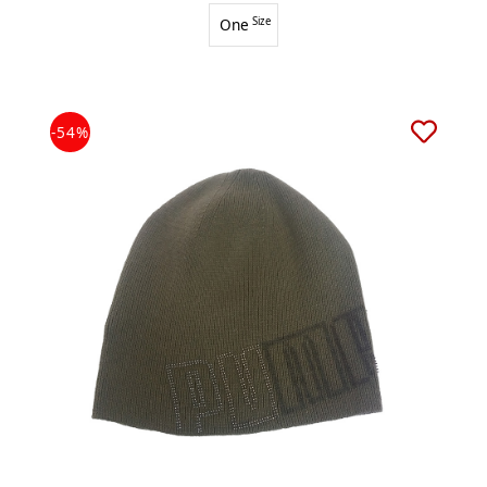
One
Size
-54%