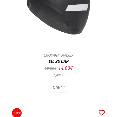
ΣΚΟΥΦΙΑ UNISEX
SIL 3S CAP
14.00€
19.00€
FJ4969
One
Size
-50%