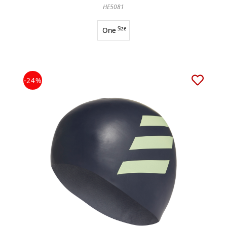
HE5081
One
Size
-24%