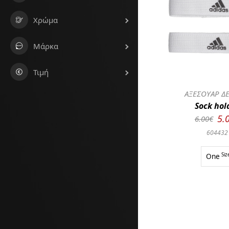
Χρώμα
Μάρκα
Τιμή
ΑΞΕΣΟΥΑΡ Δ
Sock hol
5.
6.00€
604432
One
Siz