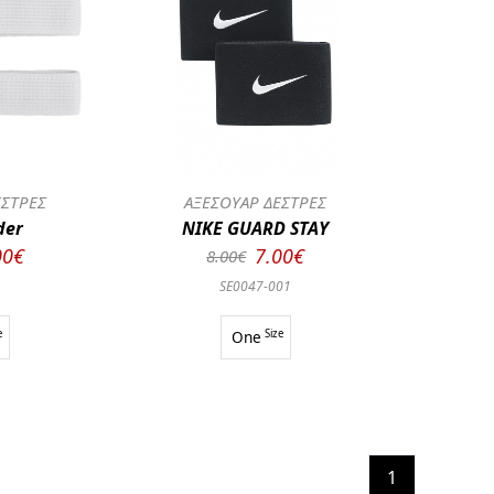
ΕΣΤΡΕΣ
ΑΞΕΣΟΥΑΡ ΔΕΣΤΡΕΣ
der
NIKE GUARD STAY
00€
7.00€
8.00€
SE0047-001
e
One
Size
1