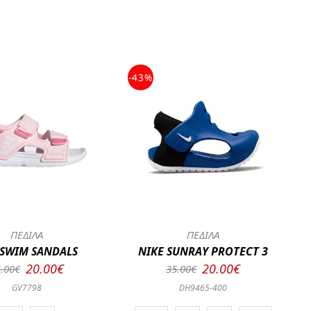
-43%
ΠΕΔΙΛΑ
ΠΕΔΙΛΑ
ASWIM SANDALS
NIKE SUNRAY PROTECT 3
20.00€
20.00€
.00€
35.00€
GV7798
DH9465-400