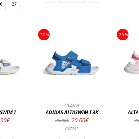
26
27
-20%
-20%
Α
ΠΕΔΙΛΑ
SWIM I
ADIDAS ALTASWIM I 3K
ALT
.00€
20.00€
25.00€
25
GV7797