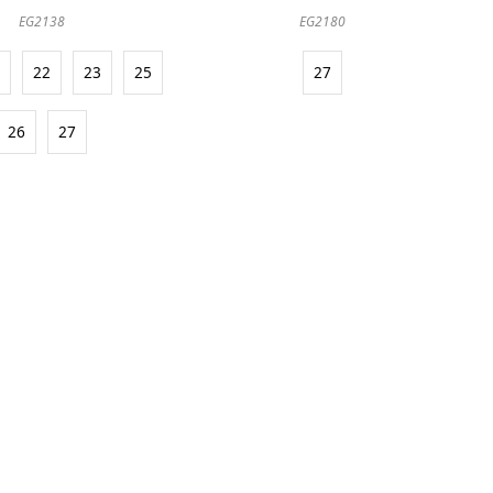
EG2138
EG2180
1
22
23
25
27
26
27