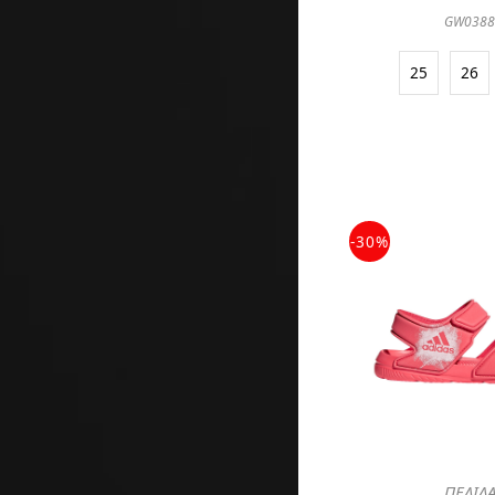
GW038
25
26
-30%
ΠΕΔΙΛ