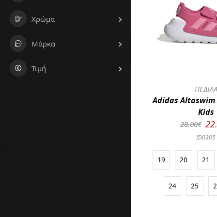
Χρώμα
Μάρκα
Τιμή
ΠΕΔΙΛ
Adidas Altaswim 
Kids
22
28.00€
ID0305
19
20
21
24
25