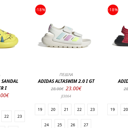
-18%
-18%
Α
ΠΕΔΙΛΑ
R SANDAL
ADIDAS ALTASWIM 2.0 I GT
ADID
R I
23.00€
28.00€
28
.00€
JI3064
19
20
21
22
23
19
2
22
23
24
25
26
27