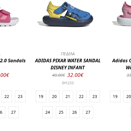
Α
ΠΕΔΙΛΑ
2.0 Sandals
ADIDAS PIXAR WATER SANDAL
Adidas 
DISNEY INFANT
Wa
.00€
32.00€
40.00€
33
IH1233
22
23
19
20
21
22
23
19
2
26
27
24
25
26
27