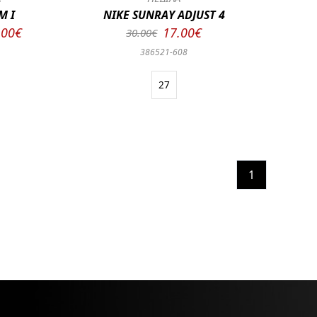
M I
NIKE SUNRAY ADJUST 4
.00€
17.00€
30.00€
386521-608
27
1