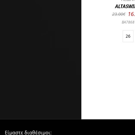
ALTASWI
16
23.00€
BA7868
26
Είμαστε διαθέσιμοι: