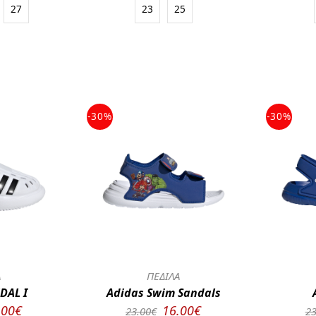
27
23
25
-30%
-30%
Α
ΠΕΔΙΛΑ
DAL I
Adidas Swim Sandals
.00€
16.00€
23.00€
23