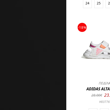
24
25
-18%
ΠΕΔΙΛ
ADIDAS ALTA
23
28.00€
H03776