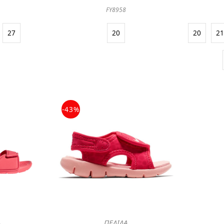
8
FY8958
27
20
20
2
-43%
Α
ΠΕΔΙΛΑ