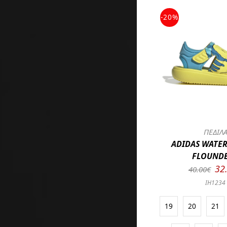
-20%
ΠΕΔΙΛ
ADIDAS WATE
FLOUNDE
32
40.00€
IH1234
19
20
21