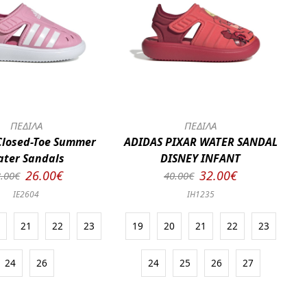
ΠΕΔΙΛΑ
ΠΕΔΙΛΑ
Closed-Toe Summer
ADIDAS PIXAR WATER SANDAL
ter Sandals
DISNEY INFANT
26.00€
32.00€
.00€
40.00€
IE2604
IH1235
0
21
22
23
19
20
21
22
23
24
26
24
25
26
27