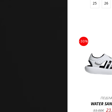
25
26
-30%
ΠΕΔΙΛ
WATER SAN
23
33.00€