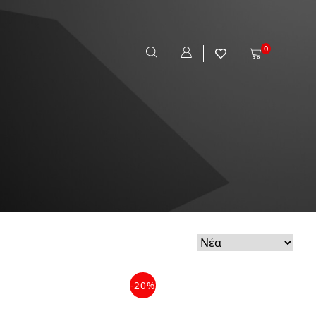
0
-20%