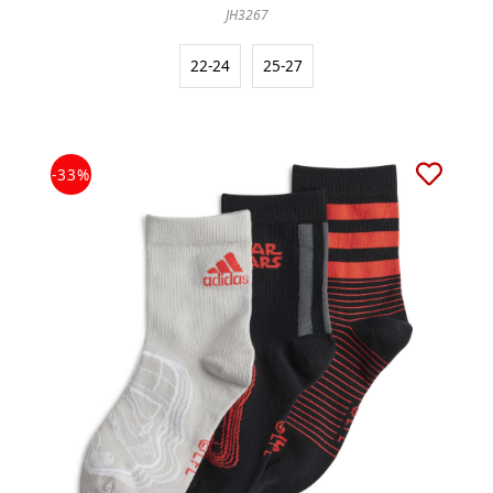
JH3267
22-24
25-27
-33%