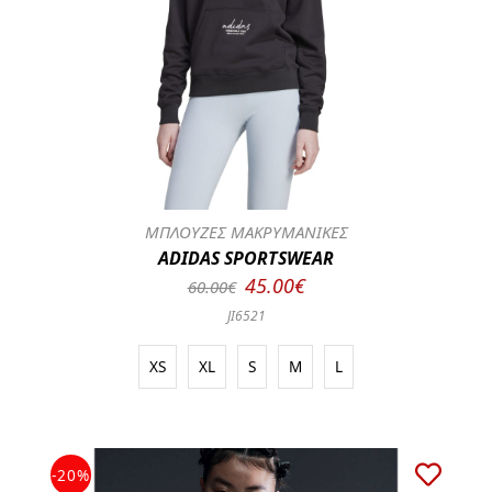
ΜΠΛΟΥΖΕΣ ΜΑΚΡΥΜΑΝΙΚΕΣ
ADIDAS SPORTSWEAR
45.00€
60.00€
JI6521
XS
XL
S
M
L
-20%