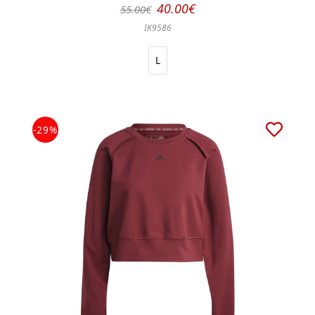
40.00€
55.00€
IK9586
L
-29%