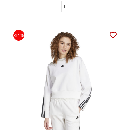
L
-31%