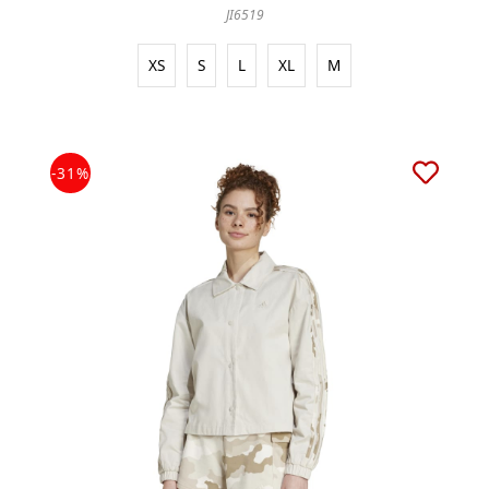
JI6519
XS
S
L
XL
M
-31%