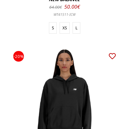
50.00€
64.00€
WT41511-ICW
S
XS
L
-20%