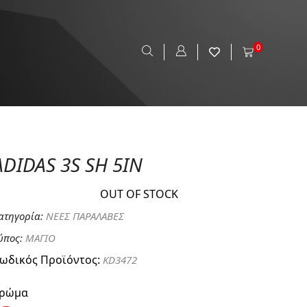
0
ADIDAS 3S SH 5IN
OUT OF STOCK
ατηγορία:
ΝΕΕΣ ΠΑΡΑΛΑΒΕΣ
ύπος:
ΜΑΓΙΟ
ωδικός Προϊόντος:
KD3472
ρώμα