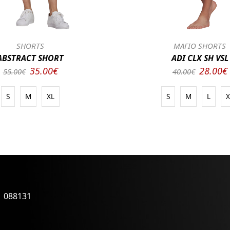
SHORTS
ΜΑΓΙΟ SHORTS
ABSTRACT SHORT
ADI CLX SH VSL
35.00€
28.00€
55.00€
40.00€
S
M
XL
S
M
L
X
1 088131