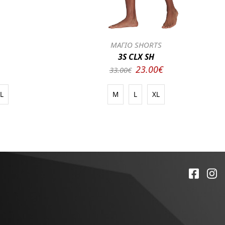
ΜΑΓΙΟ SHORTS
3S CLX SH
23.00€
33.00€
L
M
L
XL