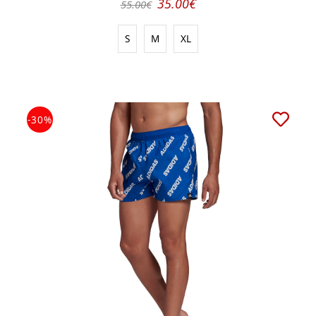
35.00€
55.00€
S
M
XL
-30%