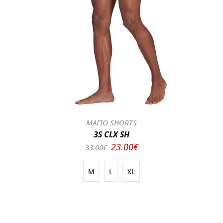
ΜΑΓΙΟ SHORTS
3S CLX SH
23.00€
33.00€
M
L
XL