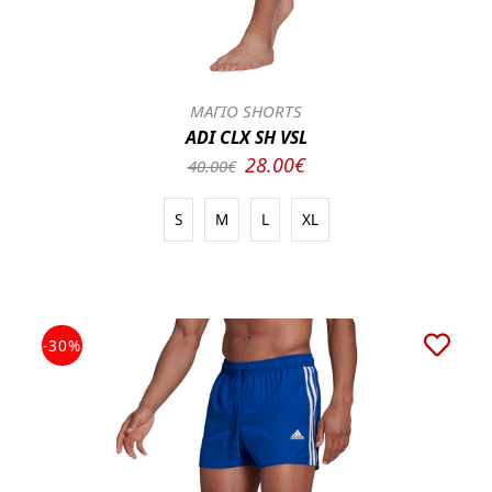
ΜΑΓΙΟ SHORTS
ADI CLX SH VSL
28.00€
40.00€
S
M
L
XL
-30%