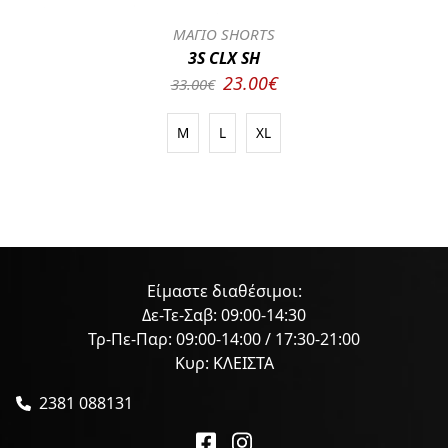
ΜΑΓΙΟ SHORTS
3S CLX SH
23.00€
33.00€
M
L
XL
Είμαστε διαθέσιμοι:
Δε-Τε-Σαβ: 09:00-14:30
Τρ-Πε-Παρ: 09:00-14:00 / 17:30-21:00
Κυρ: ΚΛΕΙΣΤΑ
2381 088131