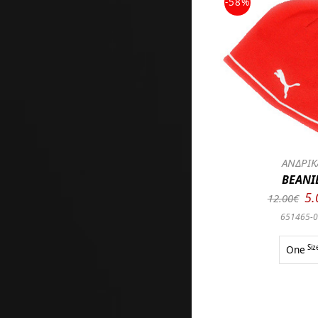
-58%
ΑΝΔΡΙΚ
BEANI
5.
12.00€
651465-
One
Siz