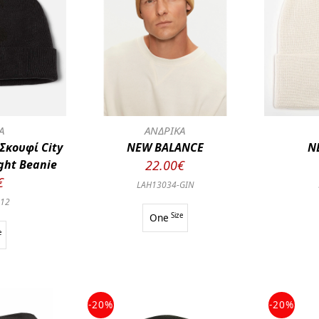
Α
ΑΝΔΡΙΚΑ
Σκουφί City
NEW BALANCE
N
ght Beanie
22.00€
€
LAH13034-GIN
012
One
Size
e
-20%
-20%