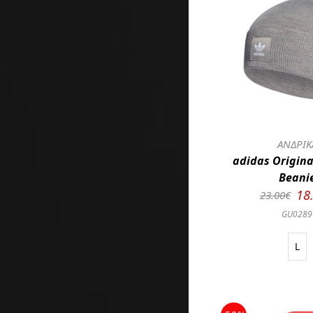
ΑΝΔΡΙΚ
adidas Origina
Beani
18
23.00€
GU0289
L