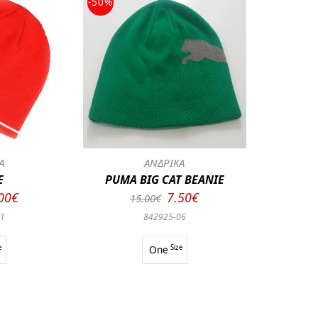
-50%
Α
ΑΝΔΡΙΚΑ
E
PUMA BIG CAT BEANIE
00€
7.50€
15.00€
01
842925-06
e
One
Size