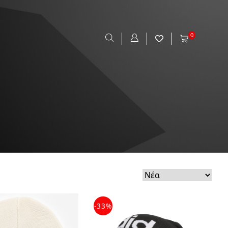
0
-33%