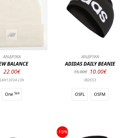
ΑΝΔΡΙΚΑ
ΑΝΔΡΙΚΑ
EW BALANCE
ADIDAS DAILY BEANIE
22.00€
10.00€
15.00€
LAH13034-LIN
IB2653
One
Size
OSFL
OSFM
-10%