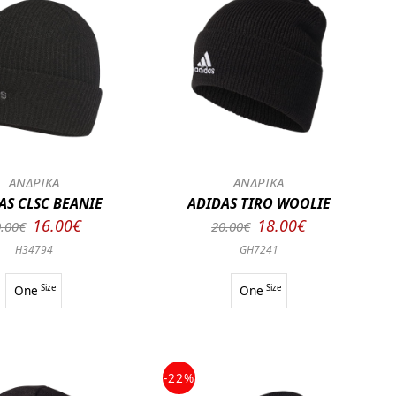
ΑΝΔΡΙΚΑ
ΑΝΔΡΙΚΑ
AS CLSC BEANIE
ADIDAS TIRO WOOLIE
16.00€
18.00€
.00€
20.00€
H34794
GH7241
One
Size
One
Size
-22%