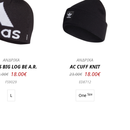
ΑΝΔΡΙΚΑ
ΑΝΔΡΙΚΑ
 BIG LOG BE A.R.
AC CUFF KNIT
18.00€
18.00€
.00€
23.00€
FS9029
ED8712
L
One
Size