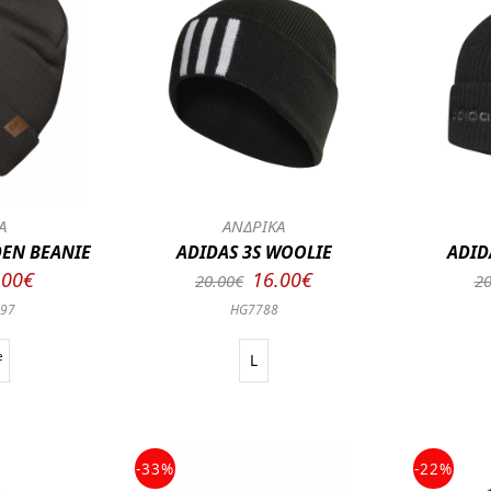
Α
ΑΝΔΡΙΚΑ
DEN BEANIE
ADIDAS 3S WOOLIE
ADID
.00€
16.00€
20.00€
20
897
HG7788
e
L
-33%
-22%