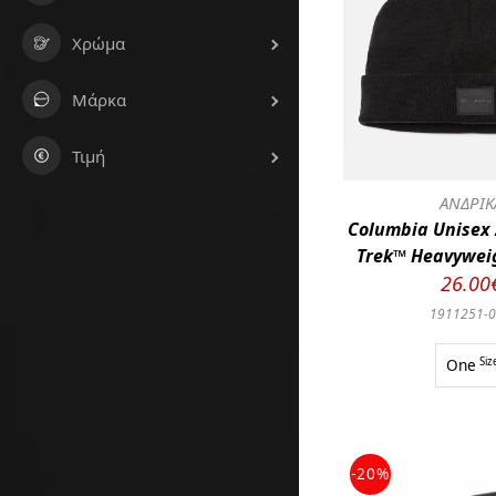
Χρώμα
Μάρκα
Τιμή
ΑΝΔΡΙΚ
Columbia Unisex 
Trek™ Heavywei
26.00
1911251-
One
Siz
-20%