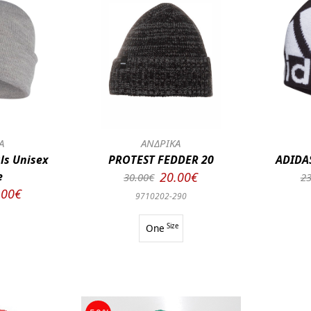
Α
ΑΝΔΡΙΚΑ
ls Unisex
PROTEST FEDDER 20
ADIDAS
e
20.00€
30.00€
23
.00€
9710202-290
One
Size