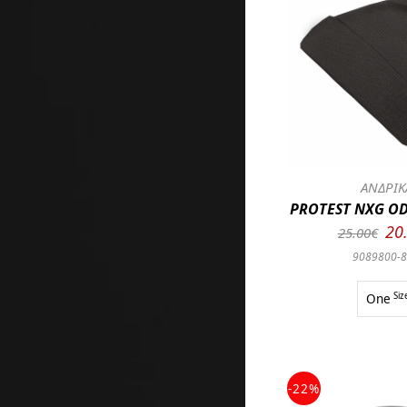
ΑΝΔΡΙΚ
PROTEST NXG O
20
25.00€
9089800-
One
Siz
-22%