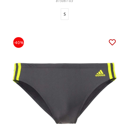
815061-03
S
-40%