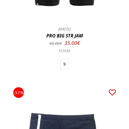
ΜΑΓΙΟ
PRO BIG STR JAM
35.00€
40.00€
FS3988
9
-57%