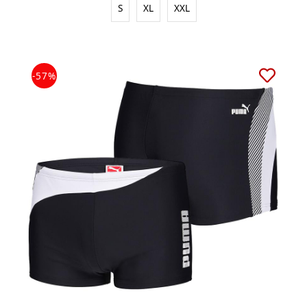
S
XL
XXL
-57%