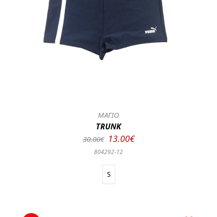
ΜΑΓΙΟ
TRUNK
13.00€
30.00€
804292-12
S