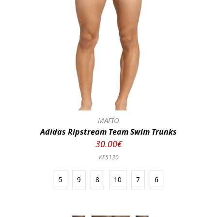
ΜΑΓΙΟ
Adidas Ripstream Team Swim Trunks
30.00€
KF5130
5
9
8
10
7
6