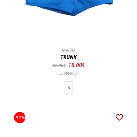
ΜΑΓΙΟ
TRUNK
18.00€
37.00€
550969-03
S
-57%