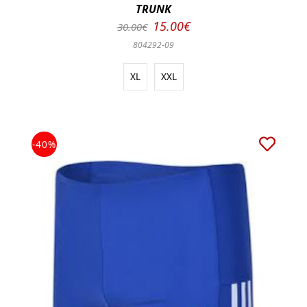
TRUNK
15.00€
30.00€
804292-09
XL
XXL
-40%