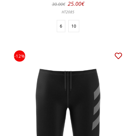
25.00€
30.00€
HT2085
6
10
-12%