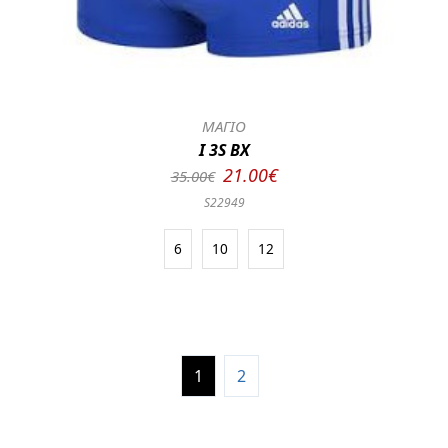
ΜΑΓΙΟ
I 3S BX
21.00€
35.00€
S22949
6
10
12
1
2