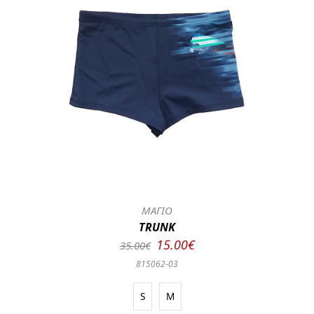
ΜΑΓΙΟ
TRUNK
15.00€
35.00€
815062-03
S
M