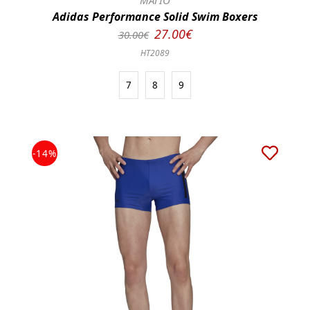
ΜΑΓΙΟ
Adidas Performance Solid Swim Boxers
27.00€
30.00€
HT2089
7
8
9
-14%