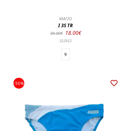
ΜΑΓΙΟ
I 3S TR
18.00€
30.00€
S22922
9
-50%