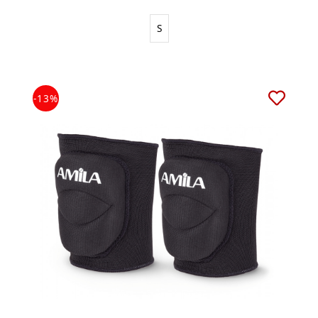
S
-13%