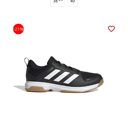
38
40
-21%