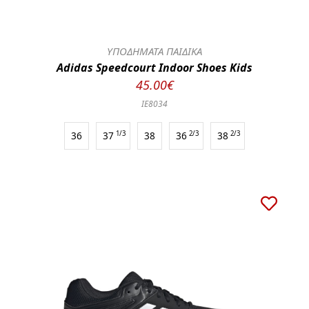
ΥΠΟΔΗΜΑΤΑ ΠΑΙΔΙΚΑ
Adidas Speedcourt Indoor Shoes Kids
45.00€
IE8034
36
37
1/3
38
36
2/3
38
2/3