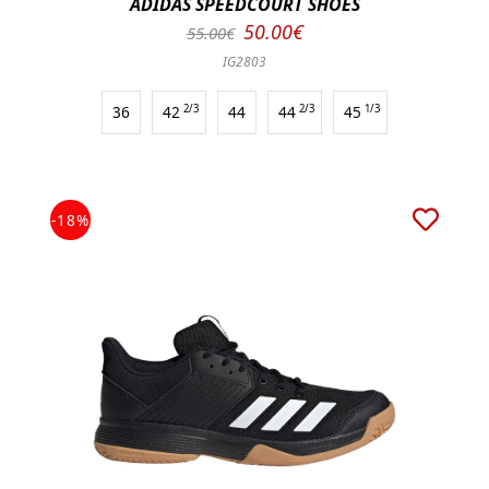
ADIDAS SPEEDCOURT SHOES
50.00€
55.00€
IG2803
36
42
2/3
44
44
2/3
45
1/3
-18%