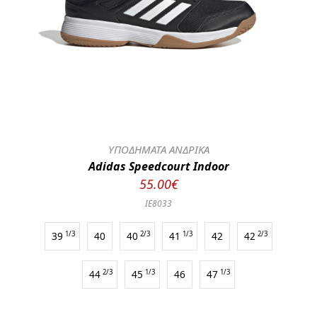
ΥΠΟΔΗΜΑΤΑ ΑΝΔΡΙΚΑ
Adidas Speedcourt Indoor
55.00€
IE8033
39
1/3
40
40
2/3
41
1/3
42
42
2/3
44
2/3
45
1/3
46
47
1/3