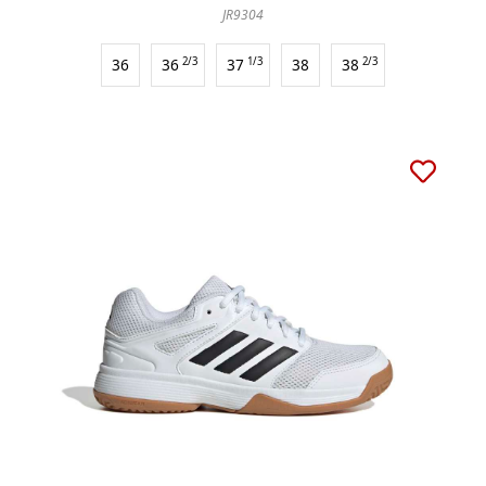
JR9304
36
36
2/3
37
1/3
38
38
2/3