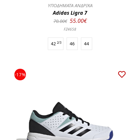
ΥΠΟΔΗΜΑΤΑ ΑΝΔΡΙΚΑ
Adidas Ligra 7
55.00€
70.00€
FZ4658
42
2/3
46
44
-17%