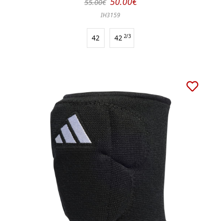
50.00€
55.00€
IH3159
42
42
2/3