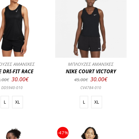
ΥΖΕΣ ΑΜΑΝΙΚΕΣ
ΜΠΛΟΥΖΕΣ ΑΜΑΝΙΚΕΣ
E DRI-FIT RACE
NIKE COURT VICTORY
30.00€
30.00€
.00€
45.00€
DD5940-010
CV4784-010
L
XL
L
XL
-47%