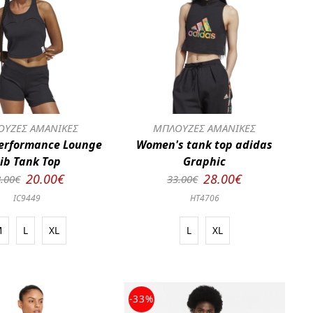
ΥΖΕΣ ΑΜΑΝΙΚΕΣ
ΜΠΛΟΥΖΕΣ ΑΜΑΝΙΚΕΣ
erformance Lounge
Women's tank top adidas
ib Tank Top
Graphic
20.00€
28.00€
.00€
33.00€
IC9449
HT4706
M
L
XL
L
XL
-33%