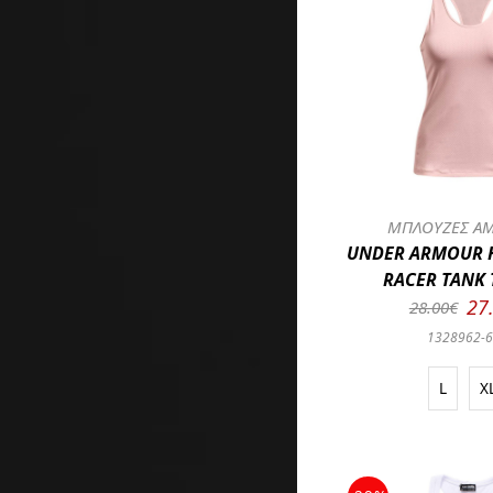
ΜΠΛΟΥΖΕΣ ΑΜ
UNDER ARMOUR 
RACER TANK 
27
28.00€
1328962-
L
X