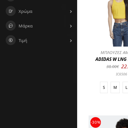
Χρώμα
Μάρκα
Τιμή
ΜΠΛΟΥΖΕΣ ΑΜ
ADIDAS W LNG 
22
38.00€
IC6506
S
M
L
-30%