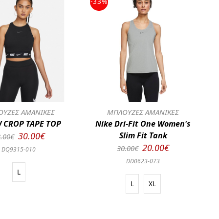
-33%
ΥΖΕΣ ΑΜΑΝΙΚΕΣ
ΜΠΛΟΥΖΕΣ ΑΜΑΝΙΚΕΣ
 CROP TAPE TOP
Nike Dri-Fit One Women's
30.00€
Slim Fit Tank
.00€
20.00€
30.00€
DQ9315-010
DD0623-073
L
L
XL