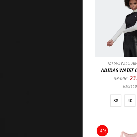
ΜΠΛΟΥΖΕΣ ΑΜ
ADIDAS WAIST 
23
33.00€
HM211
38
40
-4%