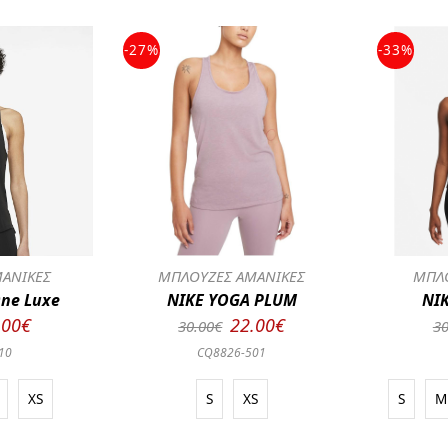
-27%
-33%
ΑΝΙΚΕΣ
ΜΠΛΟΥΖΕΣ ΑΜΑΝΙΚΕΣ
ΜΠΛΟ
One Luxe
NIKE YOGA PLUM
NIK
.00€
22.00€
30.00€
30
10
CQ8826-501
XS
S
XS
S
M