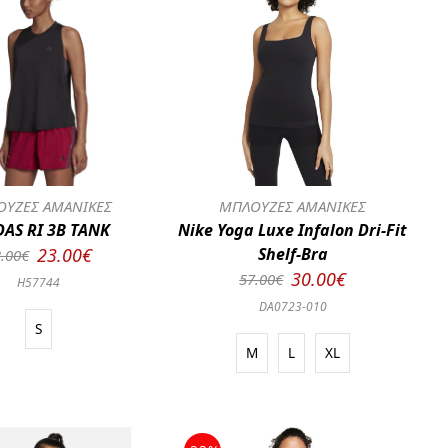
ΥΖΕΣ ΑΜΑΝΙΚΕΣ
ΜΠΛΟΥΖΕΣ ΑΜΑΝΙΚΕΣ
DAS RI 3B TANK
Nike Yoga Luxe Infalon Dri-Fit
23.00€
Shelf-Bra
.00€
30.00€
57.00€
H57744
DA0723-010
S
M
L
XL