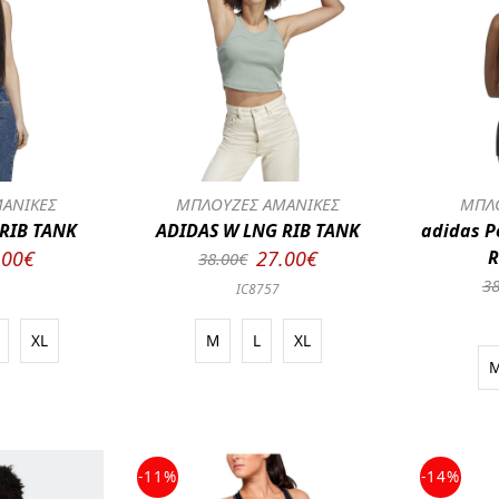
ΑΝΙΚΕΣ
ΜΠΛΟΥΖΕΣ ΑΜΑΝΙΚΕΣ
ΜΠΛΟ
RIB TANK
ADIDAS W LNG RIB TANK
adidas P
.00€
27.00€
R
38.00€
38
IC8757
XL
M
L
XL
-11%
-14%