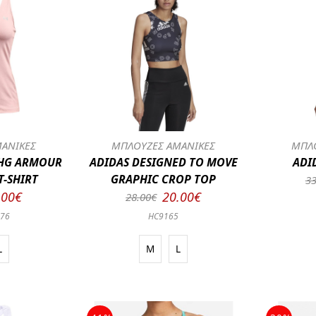
ΑΝΙΚΕΣ
ΜΠΛΟΥΖΕΣ ΑΜΑΝΙΚΕΣ
ΜΠΛΟ
HG ARMOUR
ADIDAS DESIGNED TO MOVE
ADI
T-SHIRT
GRAPHIC CROP TOP
33
.00€
20.00€
28.00€
676
HC9165
L
M
L