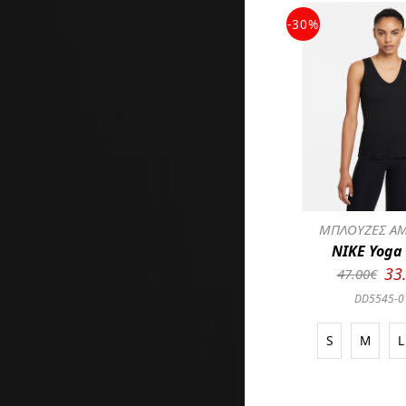
-30%
ΜΠΛΟΥΖΕΣ ΑΜ
NIKE Yoga
33
47.00€
DD5545-0
S
M
L