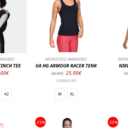
ΑΝΙΚΕΣ
ΜΠΛΟΥΖΕΣ ΑΜΑΝΙΚΕΣ
ΜΠΛΟ
CINCH TEE
UA HG ARMOUR RACER TENK
NIK
.00€
25.00€
28.00€
35
0
1328962-001
42
M
XL
-29%
-30%