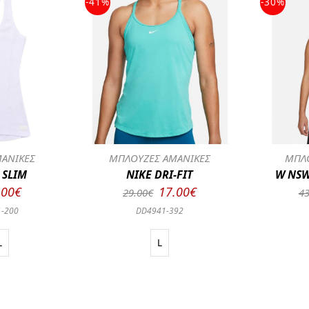
-41%
-30%
ΑΝΙΚΕΣ
ΜΠΛΟΥΖΕΣ ΑΜΑΝΙΚΕΣ
ΜΠΛΟ
 SLIM
NIKE DRI-FIT
W NSW
.00€
17.00€
29.00€
43
1-200
DD4941-392
L
L