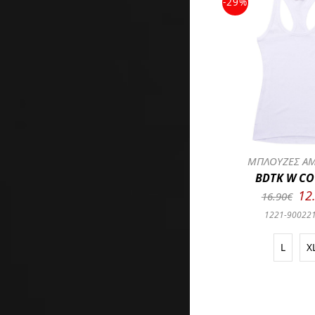
-29%
ΜΠΛΟΥΖΕΣ ΑΜ
BDTK W CO
12
16.90€
1221-90022
L
X