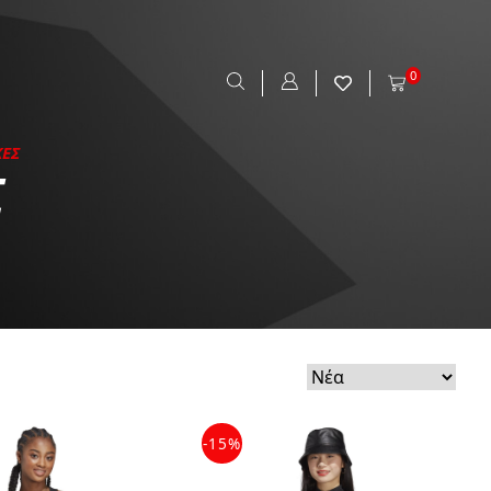
0
ΚΕΣ
Σ
-15%