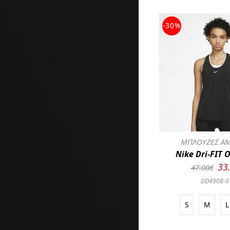
-30%
ΜΠΛΟΥΖΕΣ ΑΜ
Nike Dri-FIT 
33
47.00€
DD4908-0
S
M
L