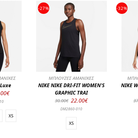
-27%
-32%
ΑΝΙΚΕΣ
ΜΠΛΟΥΖΕΣ ΑΜΑΝΙΚΕΣ
ΜΠΛΟ
 Luxe
NIKE NIKE DRI-FIT WOMEN'S
NIKE W
.00€
GRAPHIC TRAI
22.00€
30.00€
37
10
DM2860-010
XS
XS