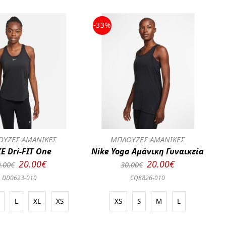
-33%
ΥΖΕΣ ΑΜΑΝΙΚΕΣ
ΜΠΛΟΥΖΕΣ ΑΜΑΝΙΚΕΣ
E Dri-FIT One
Nike Yoga Αμάνικη Γυναικεία
20.00€
20.00€
.00€
30.00€
DD0623-010
CQ8826-010
L
XL
XS
XS
S
M
L