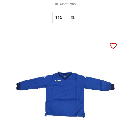
301MSP0-905
116
XL