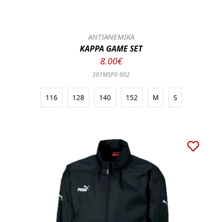
ΑΝΤΙΑΝΕΜΙΚΑ
KAPPA GAME SET
8.00€
301MSP0-902
116
128
140
152
M
S