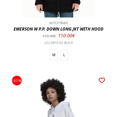
ΜΠΟΥΦΑΝ
EMERSON W P.P. DOWN LONG JKT WITH HOOD
110.00€
119.90€
222.EW10.92-BLACK
M
L
-31%