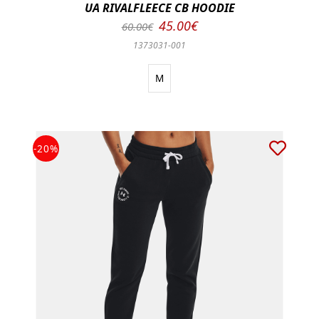
UA RIVALFLEECE CB HOODIE
45.00€
60.00€
1373031-001
M
-20%