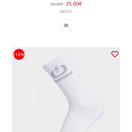
35.00€
50.00€
HK5077
36
-16%