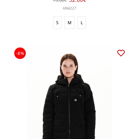
HN4227
S
M
L
-8%