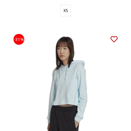
XS
-31%