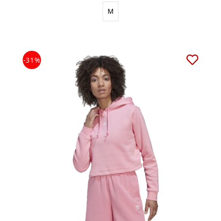
M
-31%