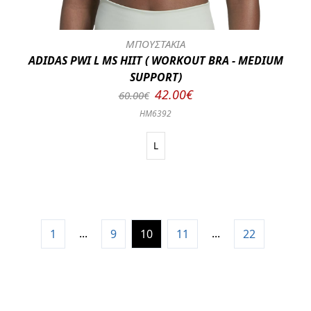
ΜΠΟΥΣΤΑΚΙΑ
ADIDAS PWI L MS HIIT ( WORKOUT BRA - MEDIUM
SUPPORT)
42.00€
60.00€
HM6392
L
...
...
1
9
10
11
22