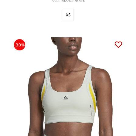
1222-902200-BLACK
XS
-30%