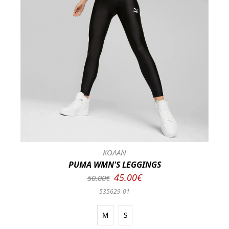
ΚΟΛΑΝ
PUMA WMN'S LEGGINGS
45.00€
50.00€
535629-01
M
S